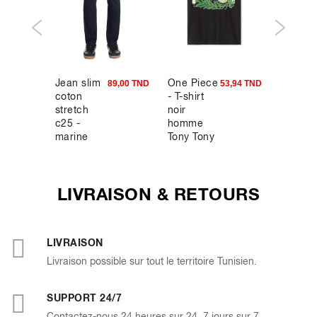
Jean slim
One Piece
Pantal
7,95 TND
89,00 TND
53,94 TND
coton
- T-shirt
straight
stretch
noir
100%
c25 -
homme
coton
marine
Tony Tony
poche
Chopper
plaqué 
kaki
LIVRAISON & RETOURS
LIVRAISON
Livraison possible sur tout le territoire Tunisien.
SUPPORT 24/7
Contactez-nous 24 heures sur 24, 7 jours sur 7.