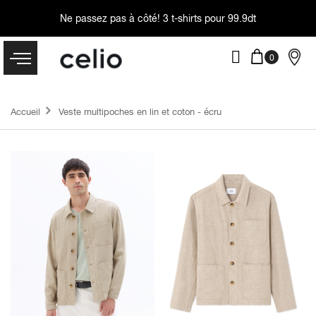
Ne passez pas à côté!
3 t-shirts pour 99.9dt
Accueil
Veste multipoches en lin et coton - écru