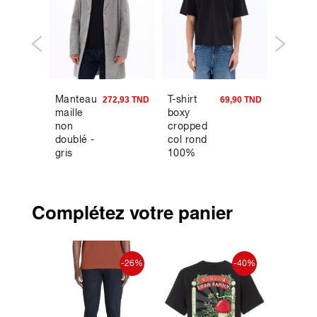
Manteau
T-shirt
T-shirt 
9,90 TND
272,93 TND
69,90 TND
maille
boxy
rond
non
cropped
oversiz
doublé -
col rond
coton
gris
100%
mélang
coton -
blanc
noir
Complétez votre panier
-50%
-26%
-40%