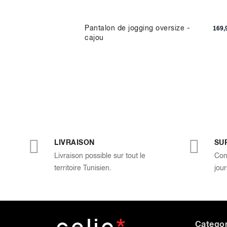
rayé et
Pantalon de jogging oversize -
129,90 TND
169,
cajou
LIVRAISON
SU
Livraison possible sur tout le
Con
territoire Tunisien.
jour
Categor