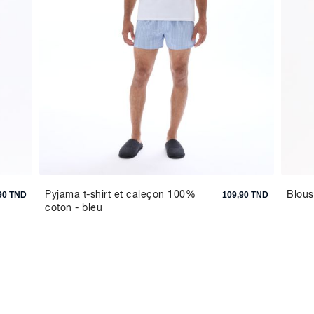
Pyjama t-shirt et caleçon 100%
Blous
90 TND
109,90 TND
coton - bleu