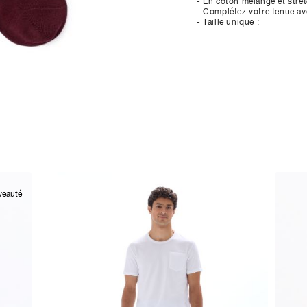
- En coton mélangé et stre
- Complétez votre tenue a
- Taille unique :
veauté