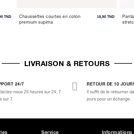
Chaussettes courtes en coton
Panta
90 TND
18,90 TND
premium supima
stret
LIVRAISON & RETOURS
PPORT 24/7
RETOUR DE 10 JOUR
tactez-nous 24 heures sur 24, 7
Il suffit de le retourner d
s sur 7.
jours pour un échange.
ies
Service
Informations 