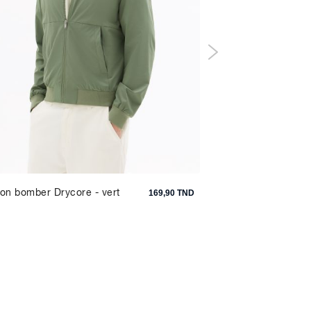
on bomber Drycore - vert
Blouson en velours c
169,90 TND
chemise - beige