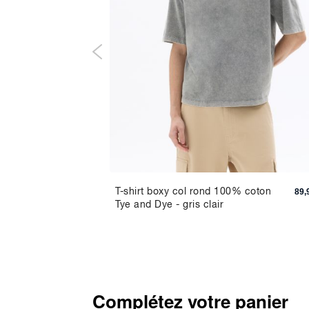
100%
T-shirt boxy col rond 100% coton
89,90 TND
89,
Tye and Dye - gris clair
Complétez votre panier