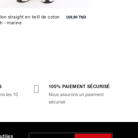
lon straight en twill de coton
Pull col rond 100% c
169,90 TND
ch - marine
moyen
S
100% PAIEMENT SÉCURISÉ
ans les 10
Nous assurons un paiement
sécurisé.
utiles