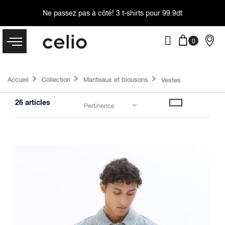
Ne passez pas à côté!
3 t-shirts pour 99.9dt
Accueil
Collection
Manteaux et blousons
Vestes
26
articles