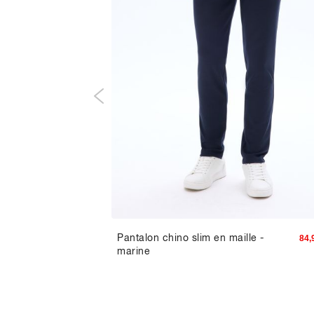
éfé -
Pantalon chino slim en maille -
129,90 TND
84,
marine