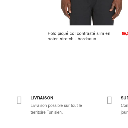
ton
Polo piqué col contrasté slim en
13,23 TND
59,
coton stretch - bordeaux
LIVRAISON
SU
Livraison possible sur tout le
Con
territoire Tunisien.
jour