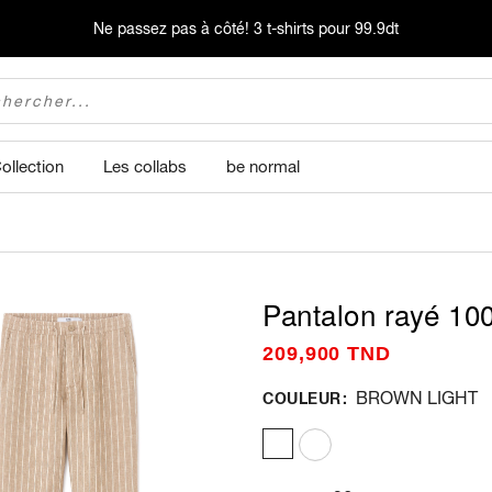
Ne passez pas à côté!
3 t-shirts pour 99.9dt
ollection
Les collabs
be normal
Pantalon rayé 100
209,900 TND
BROWN LIGHT
COULEUR