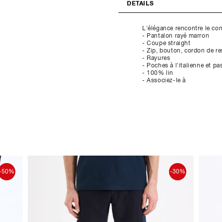
DETAILS
L'élégance rencontre le co
- Pantalon rayé marron
- Coupe straight
- Zip, bouton, cordon de r
- Rayures
- Poches à l'italienne et p
- 100% lin
- Associez-le à
-50%
-30%