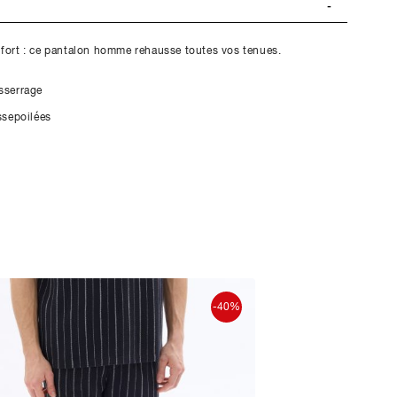
nfort : ce pantalon homme rehausse toutes vos tenues.
esserrage
assepoilées
-40%