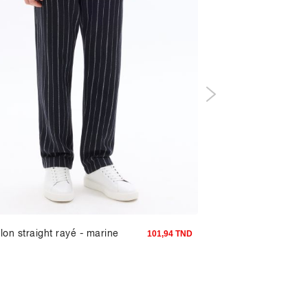
lon straight rayé - marine
Polo straight piqué e
101,94 TND