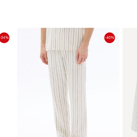
-34%
-40%