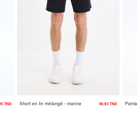
Short en lin mélangé - marine
Panta
95 TND
90,93 TND