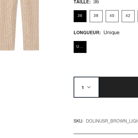
36
TAILLE
36
38
40
42
Unique
LONGUEUR
Unique
SKU
DOLINUSR_BROWN_LIG