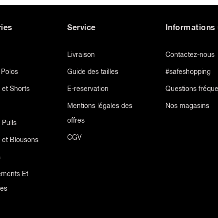
ies
Service
Informations 
Livraison
Contactez-nous
t Polos
Guide des tailles
#safeshopping
 et Shorts
E-reservation
Questions fréqu
Mentions légales des
Nos magasins
offres
 Pulls
CGV
 et Blousons
s
ements Et
res