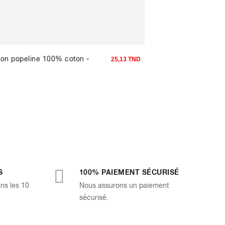
on popeline 100% coton -
Hunter x Hunter - Mai
25,13 TND
bleu clair
S
100% PAIEMENT SÉCURISÉ
ans les 10
Nous assurons un paiement
sécurisé.