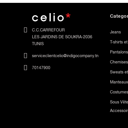
Categor
C.C.CARREFOUR
Jeans
LES JARDINS DE SOUKRA-2036
T-shirts e
TUNIS
Pantalons
serviceclientcelio@indigocompany.tn
Chemises
70147900
Sweats et
Manteaux
Costume
Sous Vêt
Accessoi