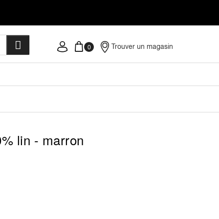
Trouver un magasin
% lin - marron