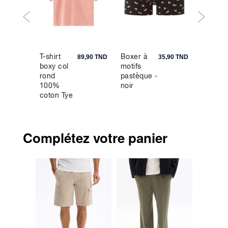
T-shirt
Boxer à
Bermu
169,90 TND
89,90 TND
35,90 TND
boxy col
motifs
100% l
rond
pastèque -
- bleu
100%
noir
marine
coton Tye
and Dye -
vieux rose
Complétez votre panier