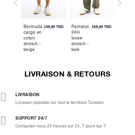
Bermuda
Pantalon
Chemis
9,90 TND
149,90 TND
169,90 TND
cargo en
24H
slim
coton
loose
100%
stretch -
stretch -
coton
beige
kaki
maille
piquée
LIVRAISON & RETOURS
LIVRAISON
Livraison possible sur tout le territoire Tunisien.
SUPPORT 24/7
Contactez-nous 24 heures sur 24, 7 jours sur 7.