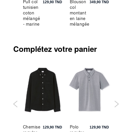
Pull col
Blouson
Sweat
9,90 TND
129,90 TND
349,90 TND
tunisien
col
regular
coton
montant
rond
mélangé
en laine
100%
- marine
mélangée
coton -
- noir
gris
Complétez votre panier
Chemise
Polo
Bermu
9,90 TND
129,90 TND
129,90 TND