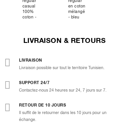
regular
regular
regular
casual
en coton
jean tai
100%
mélangé
élastiq
coton -
- bleu
- kaki
noir
LIVRAISON & RETOURS
LIVRAISON
Livraison possible sur tout le territoire Tunisien.
SUPPORT 24/7
Contactez-nous 24 heures sur 24, 7 jours sur 7.
RETOUR DE 10 JOURS
Il suffit de le retourner dans les 10 jours pour un
échange.