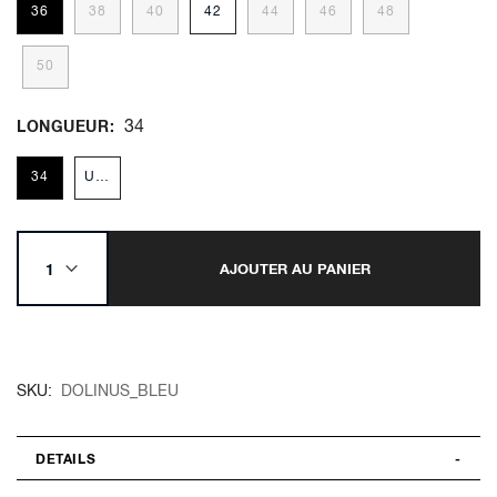
36
38
40
42
44
46
48
50
34
LONGUEUR
34
Unique
AJOUTER AU PANIER
SKU
DOLINUS_BLEU
DETAILS