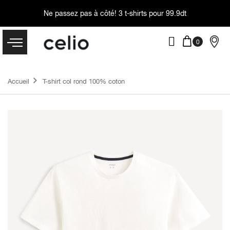
Ne passez pas à côté!
3 t-shirts pour 99.9dt
Accueil
T-shirt col rond 100% coton