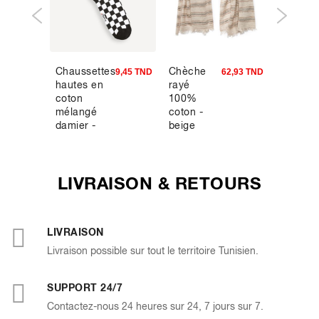
Chaussettes
Chèche
One Pi
9,00 TND
9,45 TND
62,93 TND
hautes en
rayé
- Maillo
coton
100%
oversiz
mélangé
coton -
homme
damier -
beige
noir To
noir
Tony
Choppe
LIVRAISON & RETOURS
LIVRAISON
Livraison possible sur tout le territoire Tunisien.
SUPPORT 24/7
Contactez-nous 24 heures sur 24, 7 jours sur 7.