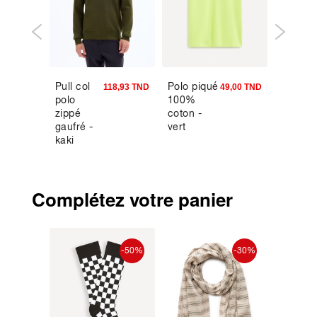
Pull col
Polo piqué
Chauss
0,93 TND
118,93 TND
49,00 TND
polo
100%
hautes
zippé
coton -
coton -
gaufré -
vert
bordea
kaki
Complétez votre panier
-34%
-50%
-30%