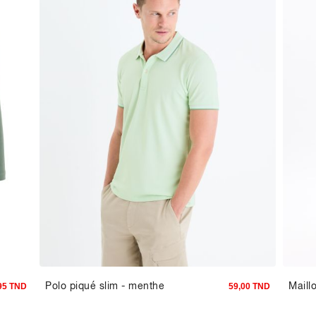
Polo piqué slim - menthe
Maillo
95 TND
59,00 TND