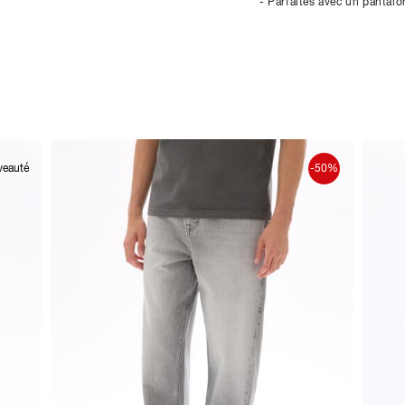
- Parfaites avec un pantal
veauté
-50%