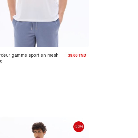
rdeur gamme sport en mesh
Pantalon relax text
39,00 TND
nc
- beige
-30%