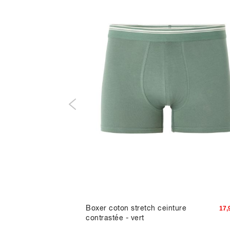
0% coton
Boxer coton stretch ceinture
59,00 TND
17,
contrastée - vert