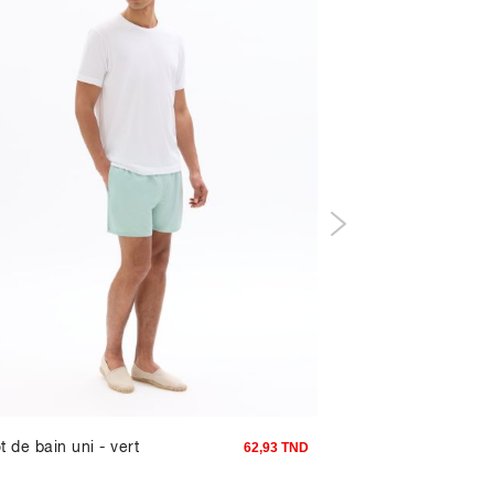
t de bain uni - vert
Caleçon 100% coton
62,93 TND
vichy - bleu