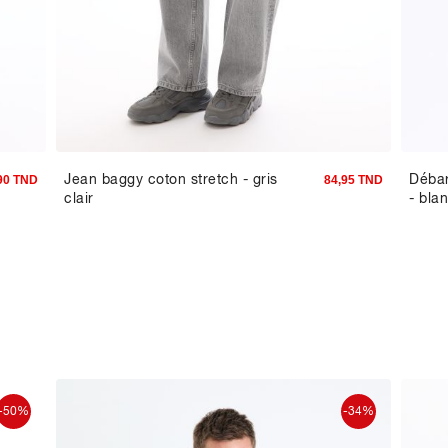
Jean baggy coton stretch - gris
Déba
90 TND
84,95 TND
clair
- bla
-50%
-34%