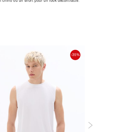
on chino ou un short pour un look décontracté.
-35%