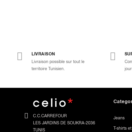
LIVRAISON
SU
Livraison possible sur tout le
Con
territoire Tunisien.
jour
Categor
C.C.CARREFOUR
Jeans
LES JARDINS DE SOUKRA-2036
T-shirts e
TUNIS