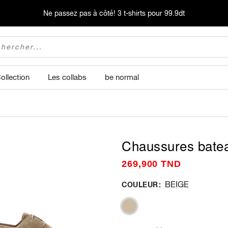
Ne passez pas à côté!
3 t-shirts pour 99.9dt
ollection
Les collabs
be normal
Chaussures batea
269,900 TND
BEIGE
COULEUR