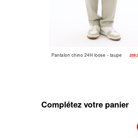
oton
Pantalon chino 24H loose - taupe
97,93 TND
209,
Complétez votre panier
-34%