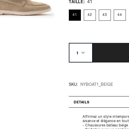
41
TAILLE
41
42
43
44
SKU
NYBOAT1_BEIGE
DETAILS
Affirmez un style intempor
aisance et élégance en tou
- Chaussures bateau beige 