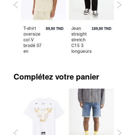
T-shirt
Jean
Pull
9,90 TND
89,90 TND
189,90 TND
oversize
straight
torsadé
col V
stretch
col ron
brodé 07
C15 3
en cot
en
longueurs
mélang
interlock -
- noir
- noir
blanc
Complétez votre panier