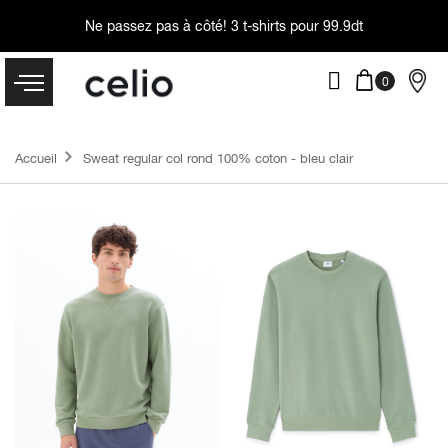
Ne passez pas à côté!
3 t-shirts pour 99.9dt
Accueil
Sweat regular col rond 100% coton - bleu clair