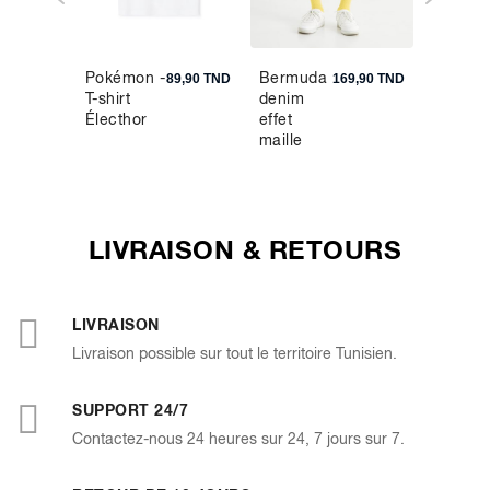
Pokémon -
Bermuda
Chemis
9,90 TND
89,90 TND
169,90 TND
T-shirt
denim
regular
Électhor
effet
piqué
maille
coton
stretch 
bleu cla
LIVRAISON & RETOURS
LIVRAISON
Livraison possible sur tout le territoire Tunisien.
SUPPORT 24/7
Contactez-nous 24 heures sur 24, 7 jours sur 7.