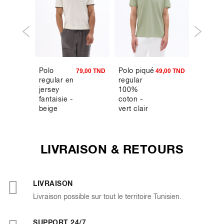
Polo
Polo piqué
Sweat
4,95 TND
79,00 TND
49,00 TND
regular en
regular
zippé à
jersey
100%
capuch
fantaisie -
coton -
100%
beige
vert clair
coton -
bordea
LIVRAISON & RETOURS
LIVRAISON
Livraison possible sur tout le territoire Tunisien.
SUPPORT 24/7