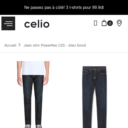
Ne passez pas à côté!
3 t-shirts pour 99.9dt
Accueil
Jean slim Powerflex C25 - bleu foncé