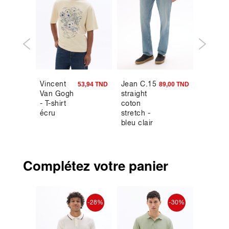
Vincent
Jean C.15
Pantal
9,90 TND
53,94 TND
89,00 TND
Van Gogh
straight
chino
- T-shirt
coton
straigh
écru
stretch -
coton
bleu clair
stretch
longue
standar
gris cla
Complétez votre panier
-50%
-28%
-30%