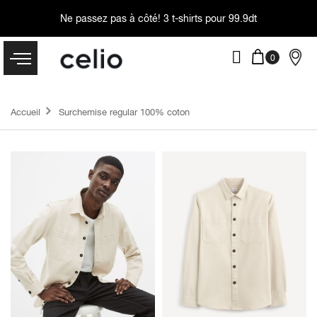
Ne passez pas à côté!
3 t-shirts pour 99.9dt
Accueil
Surchemise regular 100% coton