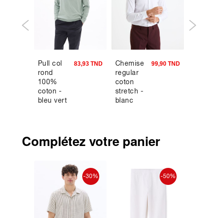
Pull col
Chemise
Maillot
9,90 TND
83,93 TND
99,90 TND
rond
regular
bain uni
100%
coton
noir
coton -
stretch -
bleu vert
blanc
Complétez votre panier
-30%
-30%
-50%