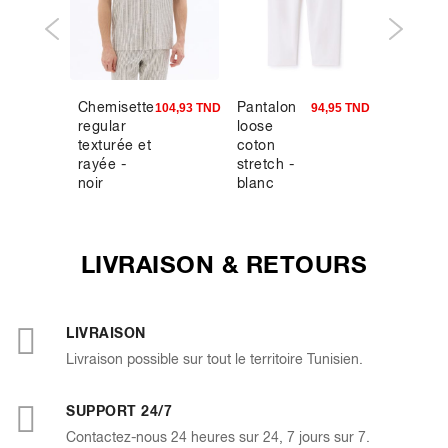
Chemisette
Pantalon
My Her
9,00 TND
104,93 TND
94,95 TND
regular
loose
Academ
texturée et
coton
- T-shirt
rayée -
stretch -
vert
noir
blanc
LIVRAISON & RETOURS
LIVRAISON
Livraison possible sur tout le territoire Tunisien.
SUPPORT 24/7
Contactez-nous 24 heures sur 24, 7 jours sur 7.