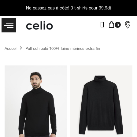
Ne passez pas à côté!
3 t-shirts pour 99.9dt
Accueil
Pull col roulé 100% laine mérinos extra fin