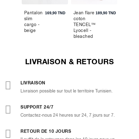
Pantalon
Jean flare
Polo pi
69,90 TND
169,90 TND
189,90 TND
slim
coton
straigh
cargo -
TENCEL™
coton -
beige
Lyocell -
rouge
bleached
LIVRAISON & RETOURS
LIVRAISON
Livraison possible sur tout le territoire Tunisien.
SUPPORT 24/7
Contactez-nous 24 heures sur 24, 7 jours sur 7.
RETOUR DE 10 JOURS