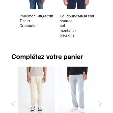
Pokémon -
Doudoune
S.06
9,90 TND
89,90 TND
249,90 TND
T-shirt
chaude
Chemis
Dracaufeu
col
regular
montant -
100% l
bleu gris
- orang
clair
Complétez votre panier