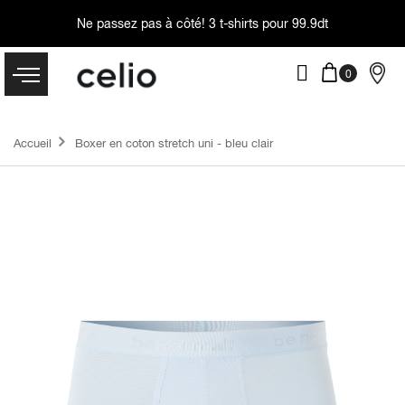
Ne passez pas à côté!
3 t-shirts pour 99.9dt
Accueil
Boxer en coton stretch uni - bleu clair