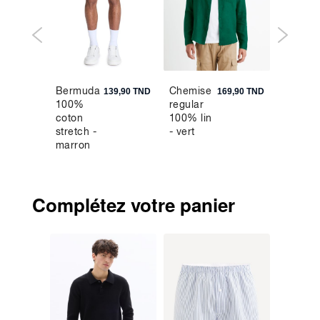
Bermuda
Chemise
Chemis
9,90 TND
139,90 TND
169,90 TND
100%
regular
extra s
coton
100% lin
en cot
stretch -
- vert
mélang
marron
Complétez votre panier