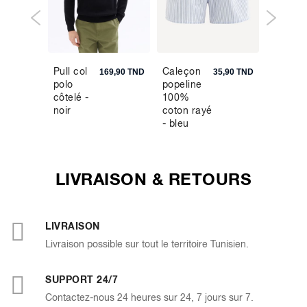
Pull col
Caleçon
Pantal
9,90 TND
169,90 TND
35,90 TND
polo
popeline
straight
côtelé -
100%
en lin
noir
coton rayé
mélang
- bleu
- nature
LIVRAISON & RETOURS
LIVRAISON
Livraison possible sur tout le territoire Tunisien.
SUPPORT 24/7
Contactez-nous 24 heures sur 24, 7 jours sur 7.