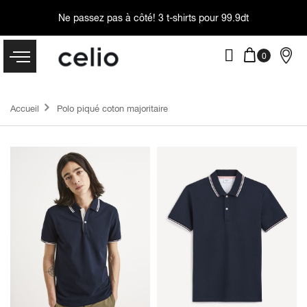
Ne passez pas à côté!
3 t-shirts pour 99.9dt
Accueil
Polo piqué coton majoritaire