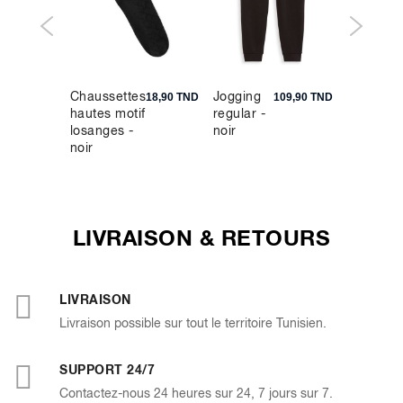
Chaussettes
Jogging
Sweat
9,90 TND
18,90 TND
109,90 TND
hautes motif
regular -
col ron
losanges -
noir
100%
noir
coton -
noir
LIVRAISON & RETOURS
LIVRAISON
Livraison possible sur tout le territoire Tunisien.
SUPPORT 24/7
Contactez-nous 24 heures sur 24, 7 jours sur 7.