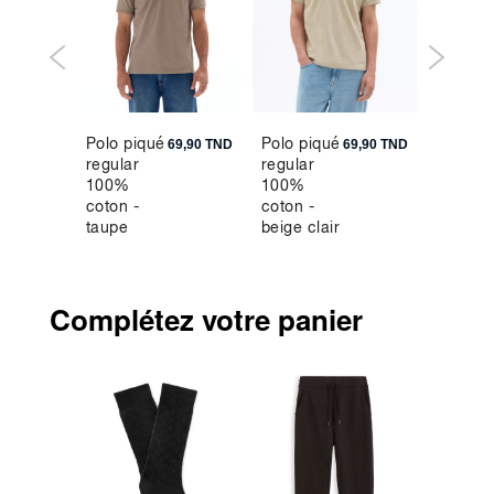
Polo piqué
Polo piqué
Chino
9,90 TND
69,90 TND
69,90 TND
regular
regular
slim twil
100%
100%
stretch
coton -
coton -
taupe
beige clair
Complétez votre panier