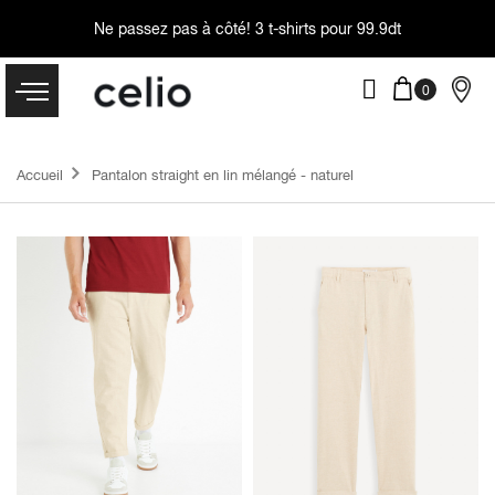
Ne passez pas à côté!
3 t-shirts pour 99.9dt
Accueil
Pantalon straight en lin mélangé - naturel