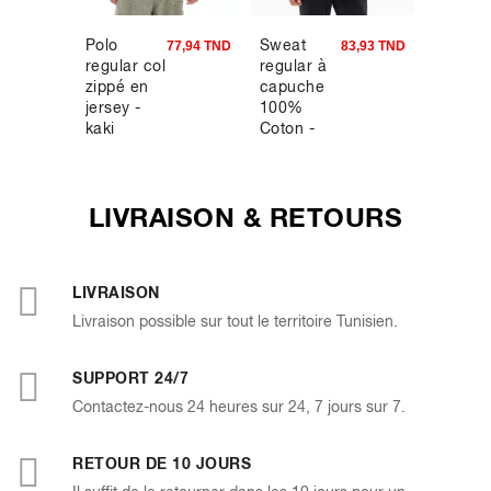
Polo
Sweat
Sweat
9,90 TND
77,94 TND
83,93 TND
regular col
regular à
oversiz
zippé en
capuche
à
jersey -
100%
capuch
kaki
Coton -
zippé -
bleu clair
rose
LIVRAISON & RETOURS
LIVRAISON
Livraison possible sur tout le territoire Tunisien.
SUPPORT 24/7
Contactez-nous 24 heures sur 24, 7 jours sur 7.
RETOUR DE 10 JOURS