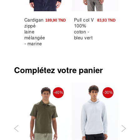
Cardigan
Pull col V
Pokémo
5,90 TND
189,90 TND
83,93 TND
zippé
100%
T-shirt
laine
coton -
Dracol
mélangée
bleu vert
- marine
Complétez votre panier
ouveauté
-40%
-30%