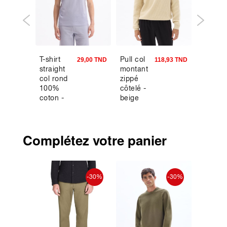
T-shirt
Pull col
Surche
9,90 TND
29,00 TND
118,93 TND
straight
montant
à carre
col rond
zippé
- beige
100%
côtelé -
coton -
beige
lavande
Complétez votre panier
-30%
-30%
-30%