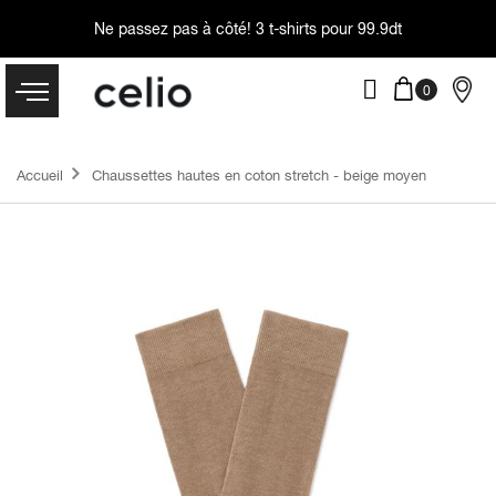
Ne passez pas à côté!
3 t-shirts pour 99.9dt
Accueil
Chaussettes hautes en coton stretch - beige moyen