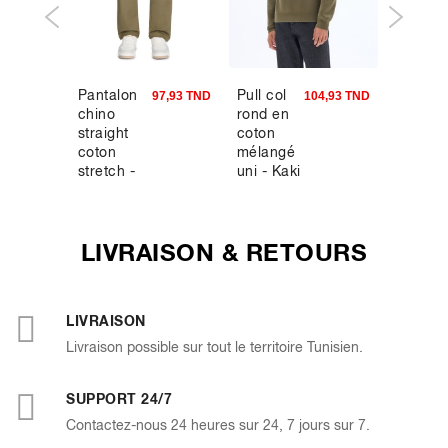
Pantalon
Pull col
Sac
5,93 TND
97,93 TND
104,93 TND
chino
rond en
banane
straight
coton
noir
coton
mélangé
stretch -
uni - Kaki
marron
LIVRAISON & RETOURS
LIVRAISON
Livraison possible sur tout le territoire Tunisien.
SUPPORT 24/7
Contactez-nous 24 heures sur 24, 7 jours sur 7.