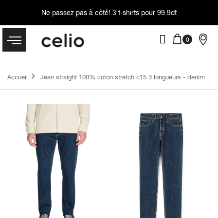
Ne passez pas à côté!
3 t-shirts pour 99.9dt
Accueil
Jean straight 100% coton stretch c15 3 longueurs - denim