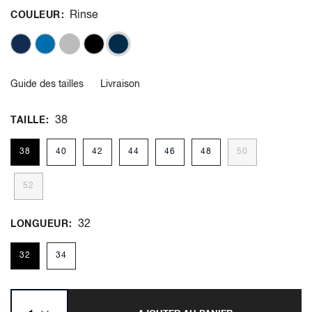
Rinse
COULEUR
Guide des tailles
Livraison
38
TAILLE
38
40
42
44
46
48
50
52
32
LONGUEUR
32
34