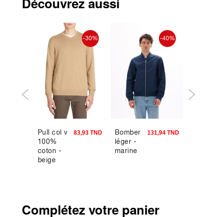
Découvrez aussi
-30%
-30%
-40%
Pull col v
Bomber
Banksy
8,93 TND
83,93 TND
131,94 TND
100%
léger -
T-shirt
coton -
marine
homme
beige
vert
Complétez votre panier