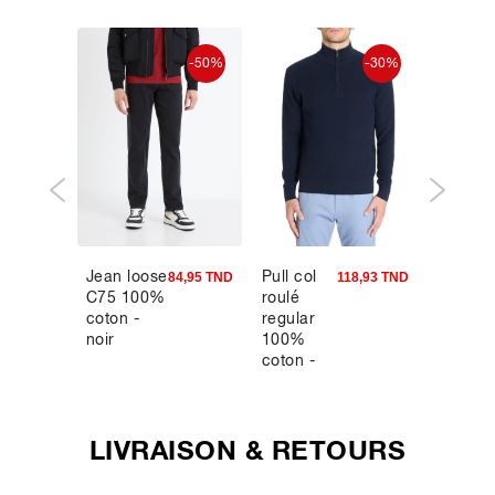
-50%
-50%
-30%
Jean loose
Pull col
Sweat
4,95 TND
84,95 TND
118,93 TND
C75 100%
roulé
regular
coton -
regular
col pol
noir
100%
en piqu
coton -
- marin
marine
LIVRAISON & RETOURS