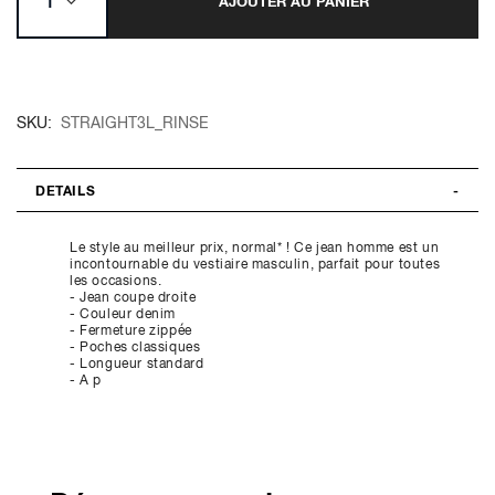
AJOUTER AU PANIER
SKU
STRAIGHT3L_RINSE
DETAILS
Le style au meilleur prix, normal* ! Ce jean homme est un
incontournable du vestiaire masculin, parfait pour toutes
les occasions.
- Jean coupe droite
- Couleur denim
- Fermeture zippée
- Poches classiques
- Longueur standard
- A p