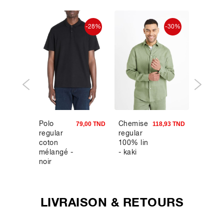
-30%
-28%
-30%
Polo
Chemise
Slip en
8,93 TND
79,00 TND
118,93 TND
regular
regular
coton
coton
100% lin
stretch 
mélangé -
- kaki
noir
noir
LIVRAISON & RETOURS