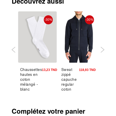
Découvrez aussi
-30%
-30%
Chaussettes
Sweat
T-shirt
5,90 TND
13,23 TND
118,93 TND
hautes en
zippé
oversiz
coton
capuche
col ron
mélangé -
regular
rouge
blanc
coton
mélangé
- marine
Complétez votre panier