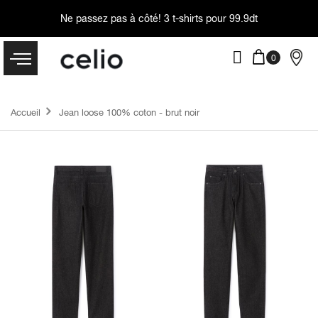
Ne passez pas à côté!
3 t-shirts pour 99.9dt
Accueil
Jean loose 100% coton - brut noir