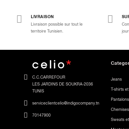
LIVRAISON
SU
Livraison possible sur tout le
Con
territoire Tunisien.
jour
Categor
C.C.CARREFOUR
Jeans
LES JARDINS DE SOUKRA-2036
T-shirts e
TUNIS
Pantalons
serviceclientcelio@indigocompany.tn
Chemises
70147900
Sweats et