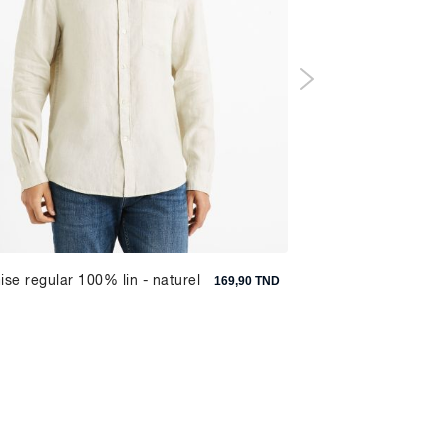
se regular 100% lin - naturel
Chemise regular 10
169,90 TND
oxford - beige