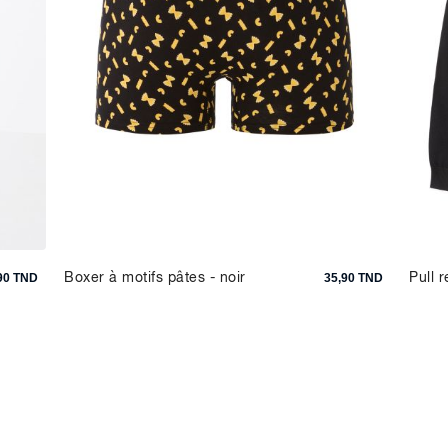
Boxer à motifs pâtes - noir
Pull r
90 TND
35,90 TND