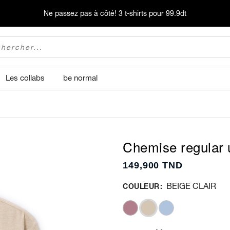
Ne passez pas à côté!
3 t-shirts pour 99.9dt
Les collabs
be normal
Chemise regular u
149,900 TND
BEIGE CLAIR
COULEUR