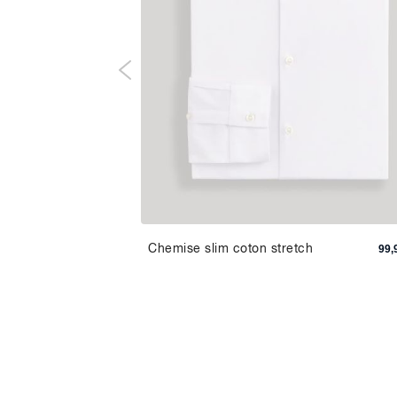
100%
Chemise slim coton stretch
129,90 TND
99,