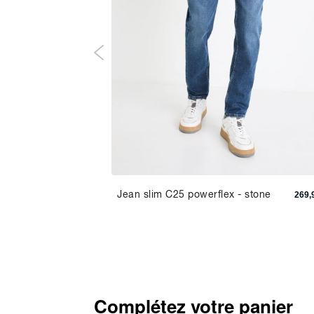
e 100%
Jean slim C25 powerflex - stone
119,90 TND
269,
Complétez votre panier