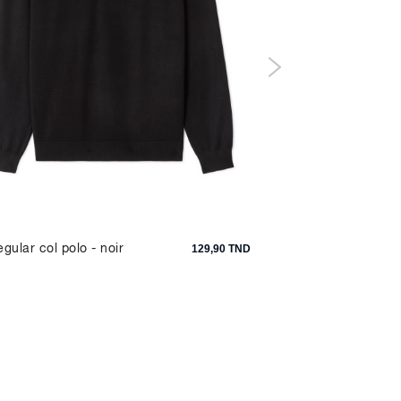
egular col polo - noir
Chaussettes haute u
129,90 TND
stretch - jaune mout