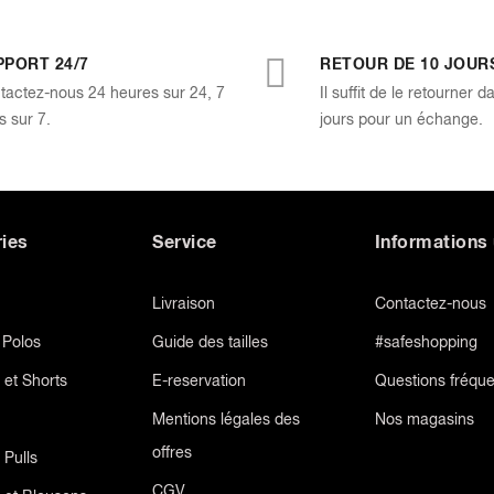
PPORT 24/7
RETOUR DE 10 JOUR
tactez-nous 24 heures sur 24, 7
Il suffit de le retourner d
s sur 7.
jours pour un échange.
ies
Service
Informations 
Livraison
Contactez-nous
t Polos
Guide des tailles
#safeshopping
 et Shorts
E-reservation
Questions fréqu
Mentions légales des
Nos magasins
offres
 Pulls
CGV