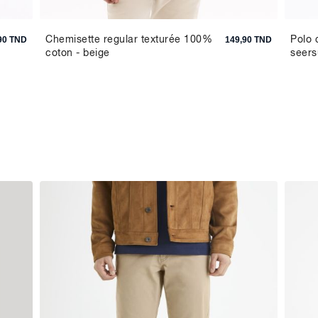
Chemisette regular texturée 100%
Polo 
90 TND
149,90 TND
coton - beige
seers