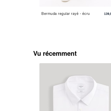
tch - 3
Bermuda regular rayé - écru
189,90 TND
139,
Vu récemment