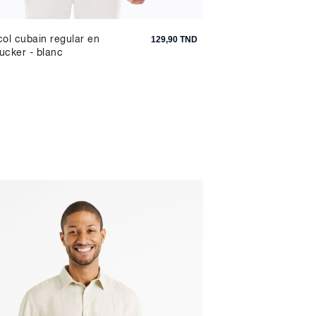
col cubain regular en
Polo piqué - taupe
129,90 TND
ucker - blanc