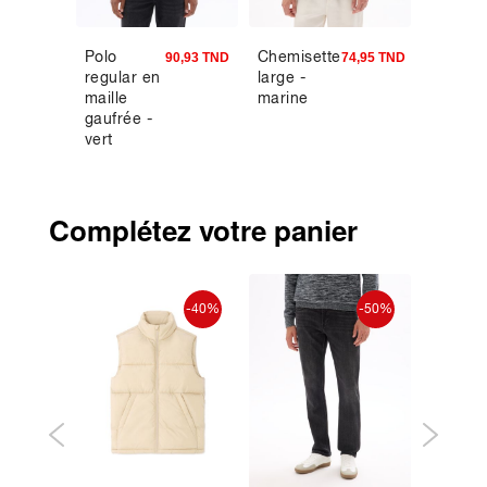
Polo
Chemisette
Short e
0,93 TND
90,93 TND
74,95 TND
regular en
large -
molleto
maille
marine
blanc
gaufrée -
vert
Complétez votre panier
-30%
-40%
-50%