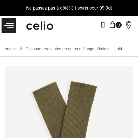
Ne passez pas à côté!
3 t-shirts pour 99.9dt
Accueil
Chaussettes hautes en coton mélangé côtelées - kaki