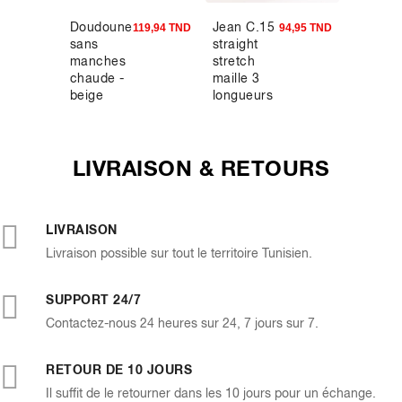
Doudoune
Jean C.15
Chemis
8,93 TND
119,94 TND
94,95 TND
sans
straight
regular
manches
stretch
texturé
chaude -
maille 3
100%
beige
longueurs
coton -
- noir
beige
LIVRAISON & RETOURS
LIVRAISON
Livraison possible sur tout le territoire Tunisien.
SUPPORT 24/7
Contactez-nous 24 heures sur 24, 7 jours sur 7.
RETOUR DE 10 JOURS
Il suffit de le retourner dans les 10 jours pour un échange.