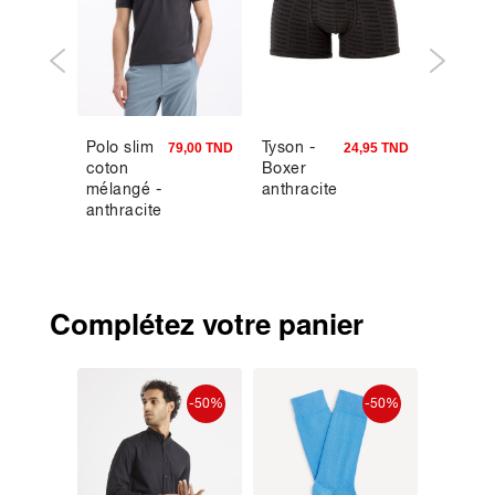
Polo slim
Tyson -
Chemis
4,95 TND
79,00 TND
24,95 TND
coton
Boxer
regular
mélangé -
anthracite
carrea
anthracite
en flane
- marin
Complétez votre panier
-30%
-50%
-50%