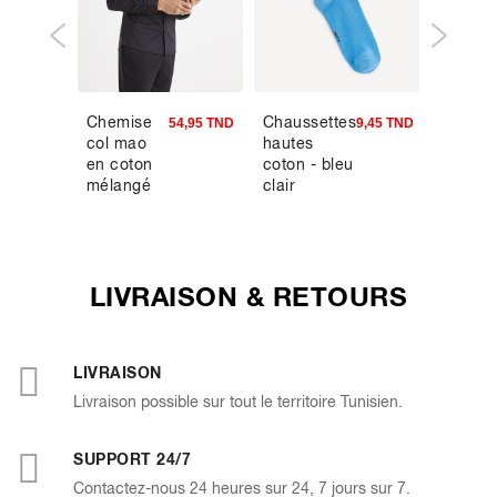
Chemise
Chaussettes
Jean
3,93 TND
54,95 TND
9,45 TND
col mao
hautes
straight
en coton
coton - bleu
stretch
mélangé
clair
C15 3
longue
- marin
LIVRAISON & RETOURS
LIVRAISON
Livraison possible sur tout le territoire Tunisien.
SUPPORT 24/7
Contactez-nous 24 heures sur 24, 7 jours sur 7.