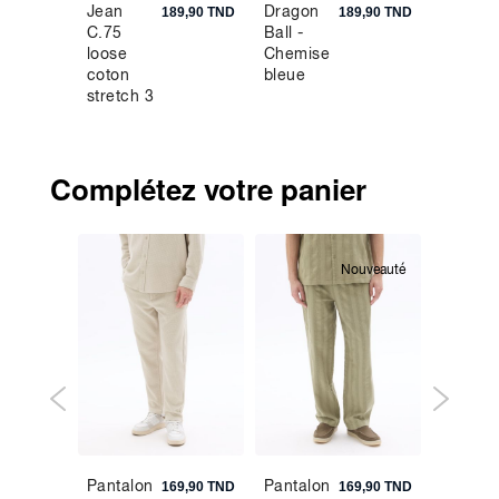
Jean
Dragon
Chemis
9,90 TND
189,90 TND
189,90 TND
C.75
Ball -
regular
loose
Chemise
gaze d
coton
bleue
coton -
stretch 3
noir
longueurs
- gris
Complétez votre panier
Nouveauté
Pantalon
Pantalon
Chèch
5,90 TND
169,90 TND
169,90 TND