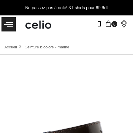
Ne passez pas à côté!
3 t-shirts pour 99.9dt
Accueil
Ceinture bicolore - marine