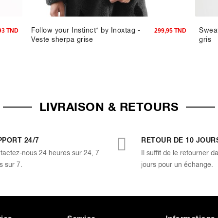
Follow your Instinct* by Inoxtag -
Sweat
93 TND
299,95 TND
Veste sherpa grise
gris
LIVRAISON & RETOURS
PPORT 24/7
RETOUR DE 10 JOUR
tactez-nous 24 heures sur 24, 7
Il suffit de le retourner d
s sur 7.
jours pour un échange.