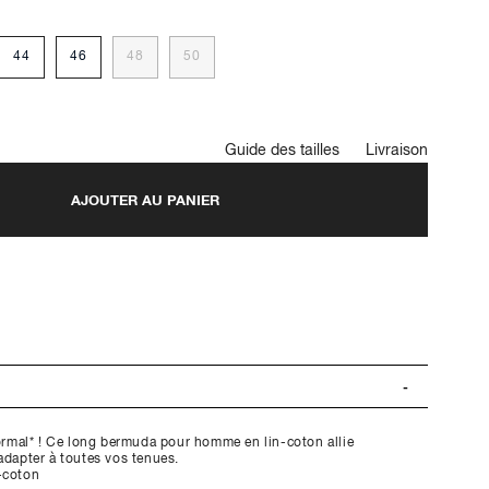
44
46
48
50
Guide des tailles
Livraison
AJOUTER AU PANIER
normal* ! Ce long bermuda pour homme en lin-coton allie
adapter à toutes vos tenues.
-coton