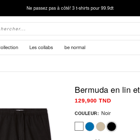
Ne passez pas à côté!
3 t-shirts pour 99.9dt
ollection
Les collabs
be normal
Bermuda en lin et
129,900 TND
Noir
COULEUR