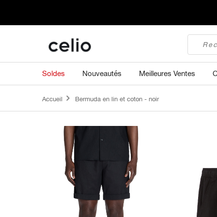
Soldes
Nouveautés
Meilleures Ventes
C
Accueil
Bermuda en lin et coton - noir