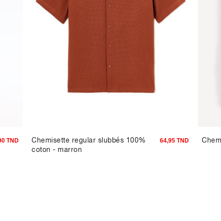
Chemisette regular slubbés 100%
Chemi
90 TND
64,95 TND
coton - marron