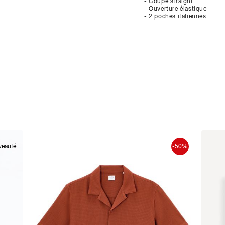
- Coupe straight
- Ouverture élastique
- 2 poches italiennes
-
veauté
-50%