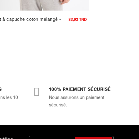
 à capuche coton mélangé -
Caleçon 100% coton 
83,93 TND
S
100% PAIEMENT SÉCURISÉ
ans les 10
Nous assurons un paiement
sécurisé.