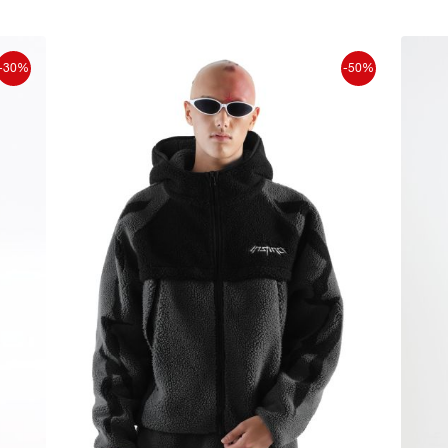
-30%
-50%