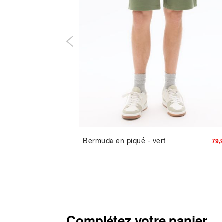
ht en
Bermuda en piqué - vert
97,93 TND
79,
andard -
Complétez votre panier