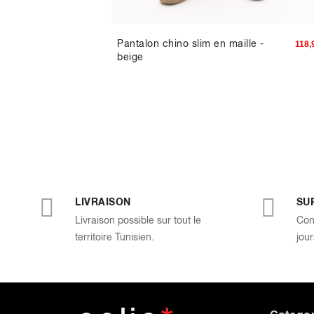
 piqué -
Pantalon chino slim en maille -
104,93 TND
118,
beige
LIVRAISON
SU
Livraison possible sur tout le
Con
territoire Tunisien.
jour