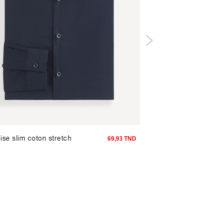
se slim coton stretch
Short en lin mélangé
69,93 TND