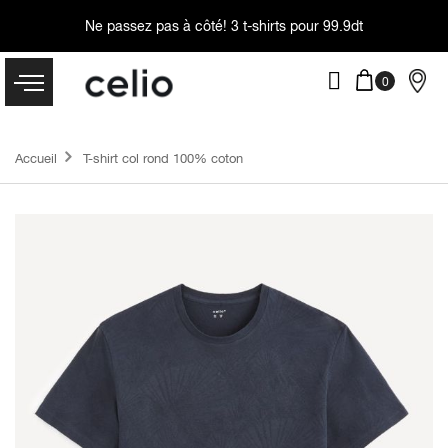
Ne passez pas à côté!
3 t-shirts pour 99.9dt
Accueil
T-shirt col rond 100% coton