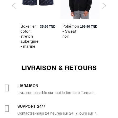
Boxer en
Pokémon
Pull col
9,90 TND
35,90 TND
199,90 TND
coton
- Sweat
rond
stretch
noir
100%
aubergine
coton -
- marine
vert
foncé
LIVRAISON & RETOURS
LIVRAISON
Livraison possible sur tout le territoire Tunisien.
SUPPORT 24/7
Contactez-nous 24 heures sur 24, 7 jours sur 7.