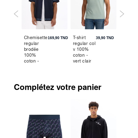
Chemisette
T-shirt
Surche
9,90 TND
169,90 TND
39,90 TND
regular
regular col
overshi
brodée
v 100%
zippée 
100%
coton -
- beige
coton -
vert clair
marine
Complétez votre panier