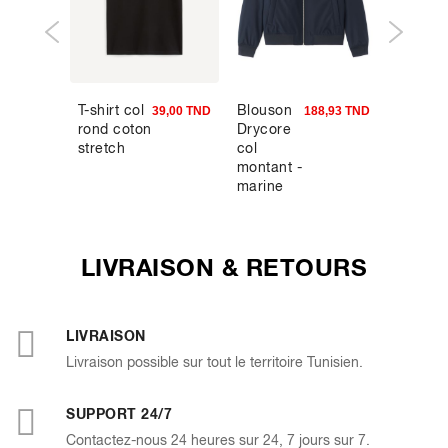
T-shirt col
Blouson
Blouso
9,90 TND
39,00 TND
188,93 TND
rond coton
Drycore
bomber
stretch
col
en faux
montant -
daim -
marine
beige
LIVRAISON & RETOURS
LIVRAISON
Livraison possible sur tout le territoire Tunisien.
SUPPORT 24/7
Contactez-nous 24 heures sur 24, 7 jours sur 7.