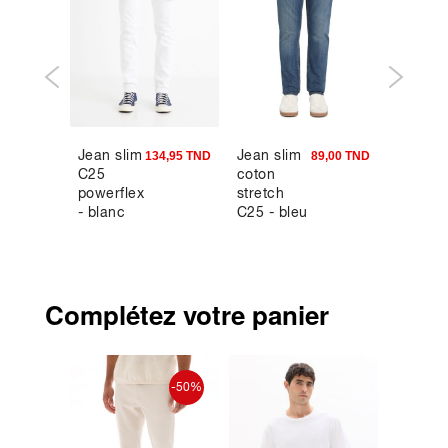
Jean slim
Jean slim
Jean
4,95 TND
134,95 TND
89,00 TND
C25
coton
straight
powerflex
stretch
coton
- blanc
C25 - bleu
stretch 
brut
Complétez votre panier
-40%
-50%