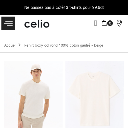
Ne passez pas à côté!
3 t-shirts pour 99.9dt
Accueil
T-shirt boxy col rond 100% coton gaufré - beige