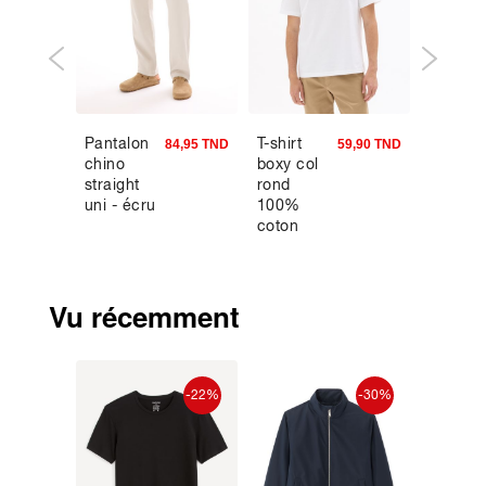
Pantalon
T-shirt
Jean sl
9,94 TND
84,95 TND
59,90 TND
chino
boxy col
coton
straight
rond
stretch
uni - écru
100%
c25 - gr
coton
épais -
blanc
Vu récemment
-22%
-30%