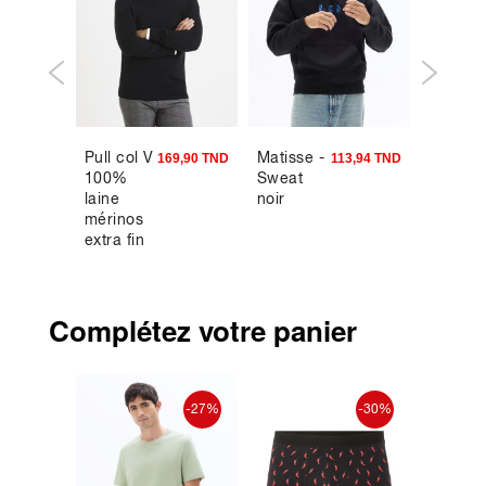
Pull col V
Matisse -
Pantal
9,90 TND
169,90 TND
113,94 TND
100%
Sweat
slim co
laine
noir
stretch 
mérinos
beige
extra fin
Complétez votre panier
-40%
-27%
-30%