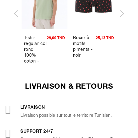
T-shirt
Boxer à
Ceintur
7,94 TND
29,00 TND
25,13 TND
regular col
motifs
100% c
rond
piments -
100%
noir
coton -
vert clair
LIVRAISON & RETOURS
LIVRAISON
Livraison possible sur tout le territoire Tunisien.
SUPPORT 24/7