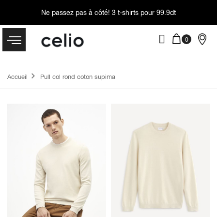
Ne passez pas à côté!
3 t-shirts pour 99.9dt
Accueil
Pull col rond coton supima