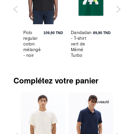
Polo
Dandadan
Sweat
9,90 TND
109,90 TND
89,90 TND
regular
- T-shirt
regular
coton
vert de
capuch
mélangé
Mémé
100%
- noir
Turbo
coton -
bleu je
Complétez votre panier
Nouveauté