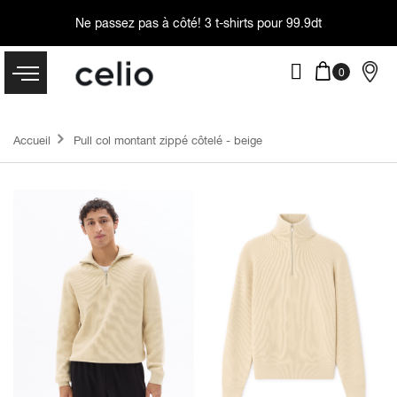
Ne passez pas à côté!
3 t-shirts pour 99.9dt
Accueil
Pull col montant zippé côtelé - beige