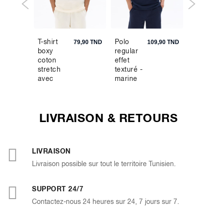
T-shirt
Polo
Veste c
9,90 TND
79,90 TND
109,90 TND
boxy
regular
bomber
coton
effet
taupe
stretch
texturé -
avec
marine
poche -
écru
LIVRAISON & RETOURS
LIVRAISON
Livraison possible sur tout le territoire Tunisien.
SUPPORT 24/7
Contactez-nous 24 heures sur 24, 7 jours sur 7.