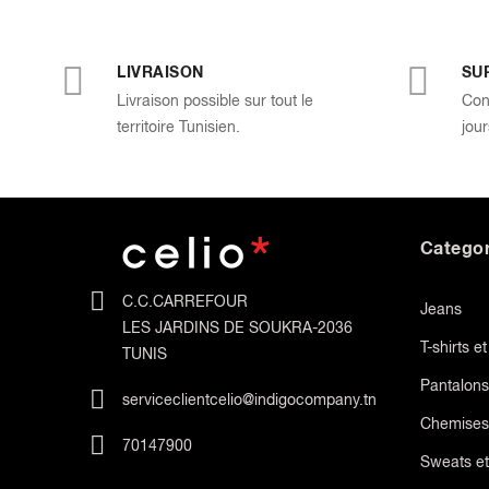
LIVRAISON
SU
Livraison possible sur tout le
Con
territoire Tunisien.
jour
Categor
C.C.CARREFOUR
Jeans
LES JARDINS DE SOUKRA-2036
T-shirts e
TUNIS
Pantalons
serviceclientcelio@indigocompany.tn
Chemises
70147900
Sweats et