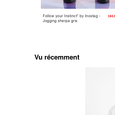
0% coton
Follow your Instinct* by Inoxtag -
101,94 TND
184,
Jogging sherpa gris
Vu récemment