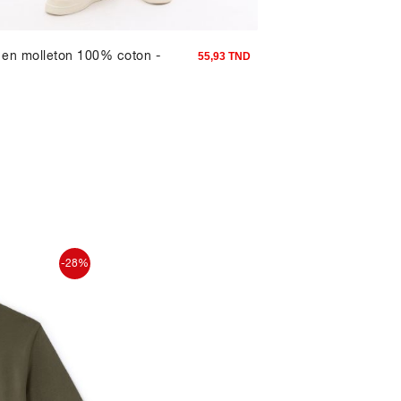
 en molleton 100% coton -
Superman - T-shirt b
55,93 TND
-28%