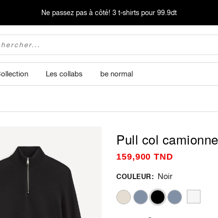
Ne passez pas à côté!
3 t-shirts pour 99.9dt
ollection
Les collabs
be normal
Pull col camionne
159,900 TND
Noir
COULEUR