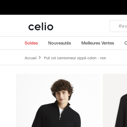
Soldes
Nouveautés
Meilleures Ventes
C
Accueil
Pull col camionneur zippé coton - noir