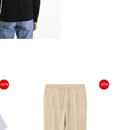
-34%
-50%