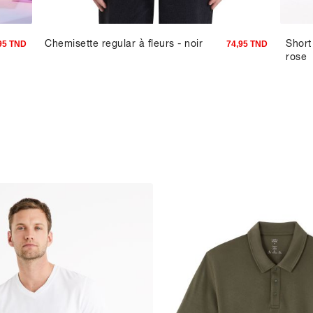
Chemisette regular à fleurs - noir
Short
95 TND
74,95 TND
rose