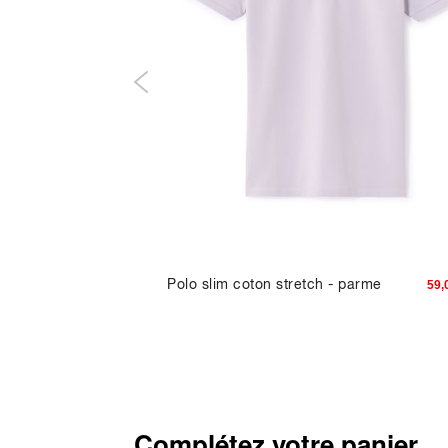
Polo slim coton stretch - parme
101,94 TND
59,
Complétez votre panier