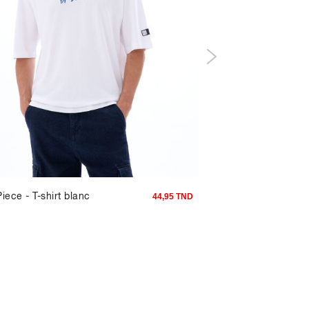
iece - T-shirt blanc
Polo regular col zipp
44,95 TND
noir