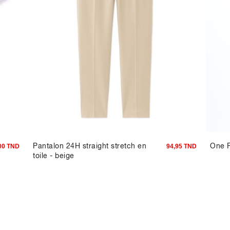
Pantalon 24H straight stretch en
One P
00 TND
94,95 TND
toile - beige