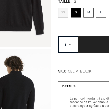
S
TAILLE
XS
S
M
L
SKU
CELIM_BLACK
DETAILS
Le pull col montant à zip d
tendance de l'hiver dans l
et sera hyper agréable à po