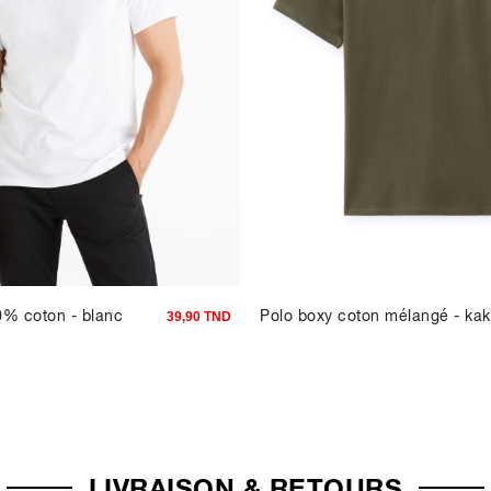
00% coton - blanc
Polo boxy coton mélangé - kak
39,90 TND
LIVRAISON & RETOURS