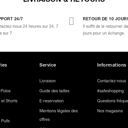
PPORT 24/7
RETOUR DE 10 JOUR
tactez-nous 24 heures sur 24, 7
Il suffit de le retourner d
s sur 7.
jours pour un échange.
ies
Service
Informations 
Livraison
Contactez-nous
t Polos
Guide des tailles
#safeshopping
 et Shorts
E-reservation
Questions fréqu
Mentions légales des
Nos magasins
offres
 Pulls