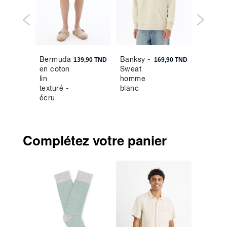
Bermuda
Banksy -
Jean sl
9,90 TND
139,90 TND
169,90 TND
en coton
Sweat
coton
lin
homme
stretch
texturé -
blanc
c25 - gr
écru
Complétez votre panier