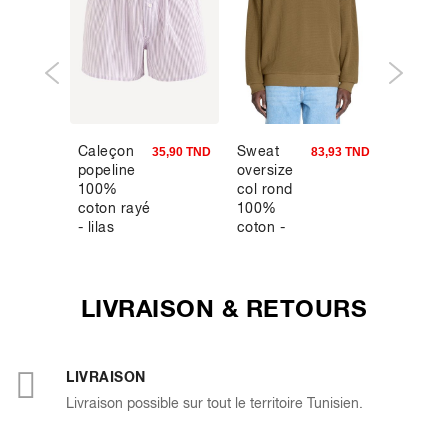
Caleçon
Sweat
Sac à 
5,13 TND
35,90 TND
83,93 TND
popeline
oversize
- noir
100%
col rond
coton rayé
100%
- lilas
coton -
marron
LIVRAISON & RETOURS
LIVRAISON
Livraison possible sur tout le territoire Tunisien.