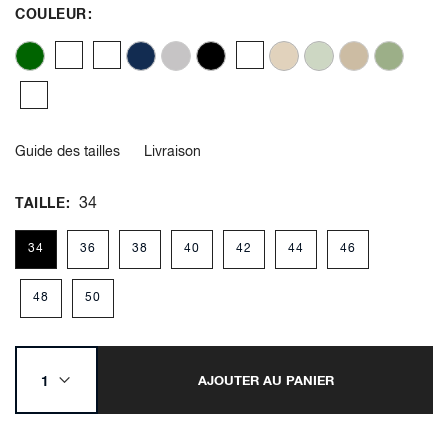
COULEUR
Guide des tailles
Livraison
34
TAILLE
34
36
38
40
42
44
46
48
50
AJOUTER AU PANIER