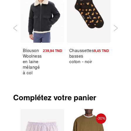
Blouson
Chaussettes
Polo
9,00 TND
239,94 TND
9,45 TND
Woolness
basses
regular
en laine
coton - noir
maille
mélangé
gaufrée
à col
rouge
fourrure -
anthracite
Complétez votre panier
-30%
-30%