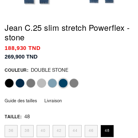
Jean C.25 slim stretch Powerflex -
stone
188,930 TND
269,900 TND
DOUBLE STONE
COULEUR
Guide des tailles
Livraison
48
TAILLE
36
38
40
42
44
46
48