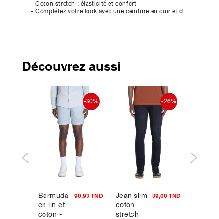
- Coton stretch : élasticité et confort
- Complétez votre look avec une ceinture en cuir et d
Découvrez aussi
-40%
-30%
-26%
Bermuda
Jean slim
Chemis
9,94 TND
90,93 TND
89,00 TND
en lin et
coton
regular
coton -
stretch
100%