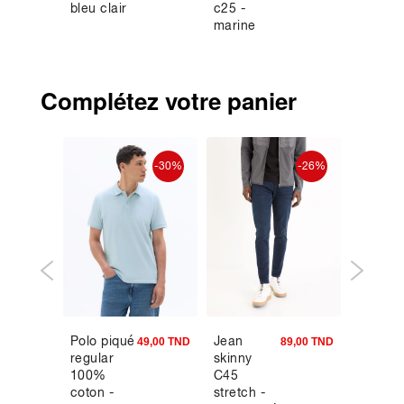
bleu clair
c25 -
coton -
marine
beige
Complétez votre panier
-30%
-26%
Polo piqué
Jean
Pull pi
9,90 TND
49,00 TND
89,00 TND
regular
skinny
col rou
100%
C45
100%
coton -
stretch -
coton -