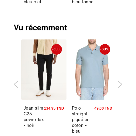
bleu ciel
bleu foncé
marine
Vu récemment
-50%
-50%
-30%
Jean slim
Polo
Jean sl
7,95 TND
134,95 TND
49,00 TND
C25
straight
coton
powerflex
piqué en
stretch
- noir
coton -
C15 3
bleu
longue