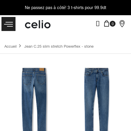
Ne passez pas à côté!
3 t-shirts pour 99.9dt
Accueil
Jean C.25 slim stretch Powerflex - stone