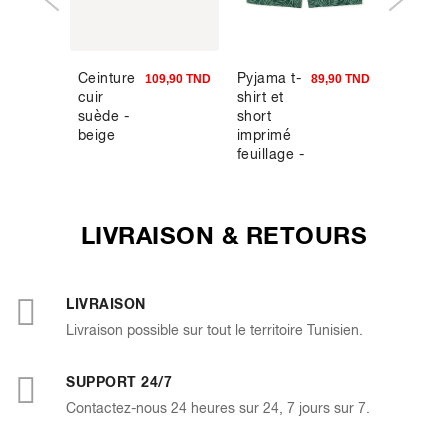
Ceinture
Pyjama t-
Pantal
3,94 TND
109,90 TND
89,90 TND
cuir
shirt et
cargo
suède -
short
straight
beige
imprimé
coton
feuillage -
stretch 
bleu
marron
LIVRAISON & RETOURS
LIVRAISON
Livraison possible sur tout le territoire Tunisien.
SUPPORT 24/7
Contactez-nous 24 heures sur 24, 7 jours sur 7.