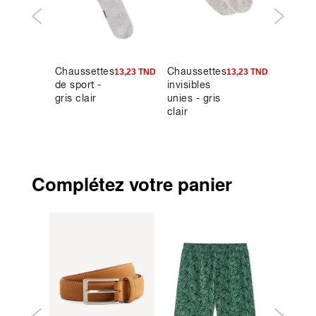
Chaussettes
Chaussettes
Pantal
9,95 TND
13,23 TND
13,23 TND
de sport -
invisibles
carpent
gris clair
unies - gris
loose
clair
100%
coton -
kaki
Complétez votre panier
-40%