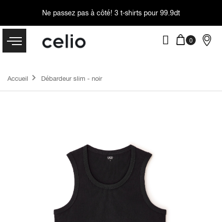
Ne passez pas à côté!
3 t-shirts pour 99.9dt
Accueil
Débardeur slim - noir