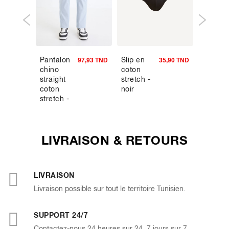
Pantalon
Slip en
Ceintur
7,95 TND
97,93 TND
35,90 TND
chino
coton
noire
straight
stretch -
coton
noir
stretch -
bleu ciel
LIVRAISON & RETOURS
LIVRAISON
Livraison possible sur tout le territoire Tunisien.
SUPPORT 24/7
Contactez-nous 24 heures sur 24, 7 jours sur 7.