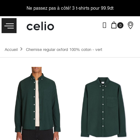
Ne passez pas à côté!
3 t-shirts pour 99.9dt
Accueil
Chemise regular oxford 100% coton - vert