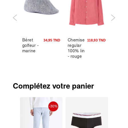
Béret
Chemise
Pantal
0,93 TND
34,95 TND
118,93 TND
golfeur -
regular
24H
marine
100% lin
straight
- rouge
stretch
toile -
marine
Complétez votre panier
-50%
-30%