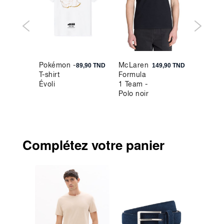
Pokémon -
McLaren
Bermu
9,90 TND
89,90 TND
149,90 TND
T-shirt
Formula
en jean
Évoli
1 Team -
100%
Polo noir
coton -
bleu cla
Complétez votre panier