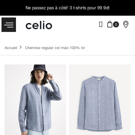
Ne passez pas à côté!
3 t-shirts pour 99.9dt
Accueil
Chemise regular col mao 100% lin