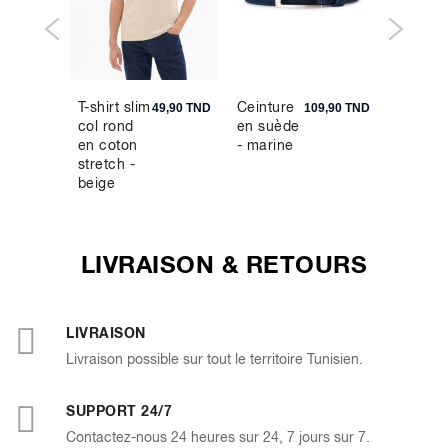
T-shirt slim
Ceinture
Pantal
5,90 TND
49,90 TND
109,90 TND
col rond
en suède
relaxed
en coton
- marine
100%
stretch -
coton
beige
jacqua
- noir
LIVRAISON & RETOURS
LIVRAISON
Livraison possible sur tout le territoire Tunisien.
SUPPORT 24/7
Contactez-nous 24 heures sur 24, 7 jours sur 7.