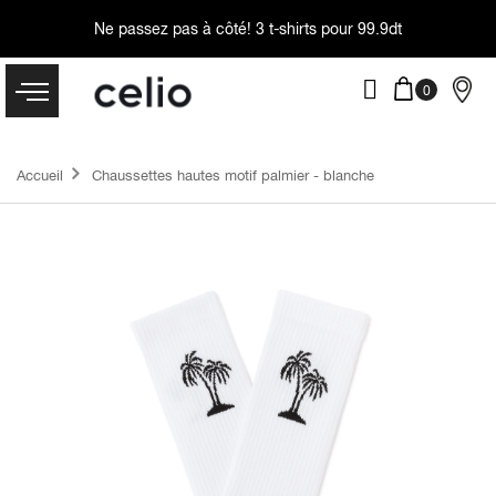
Ne passez pas à côté!
3 t-shirts pour 99.9dt
Accueil
Chaussettes hautes motif palmier - blanche