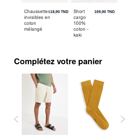
Chaussettes
Short
Jean
9,90 TND
18,90 TND
169,90 TND
invisibles en
cargo
C.15
coton
100%
straight
mélangé
coton -
stretch
kaki
Powerf
- doubl
stone
Complétez votre panier