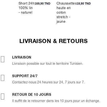
Short 24h
Chaussettes
T-shirt 
9,90 TND
169,90 TND
18,90 TND
100% lin
haute en
col ron
- naturel
coton
coton
stretch -
stretch
jaune
côtelé -
blanc
LIVRAISON & RETOURS
LIVRAISON
Livraison possible sur tout le territoire Tunisien.
SUPPORT 24/7
Contactez-nous 24 heures sur 24, 7 jours sur 7.
RETOUR DE 10 JOURS
Il suffit de le retourner dans les 10 jours pour un échange.