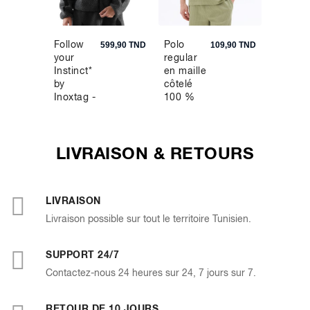
Follow
Polo
Boxer 
9,90 TND
599,90 TND
109,90 TND
your
regular
coton
Instinct*
en maille
stretch
by
côtelé
Inoxtag -
100 %
Veste
coton -
sherpa
vert
grise
LIVRAISON & RETOURS
LIVRAISON
Livraison possible sur tout le territoire Tunisien.
SUPPORT 24/7
Contactez-nous 24 heures sur 24, 7 jours sur 7.
RETOUR DE 10 JOURS