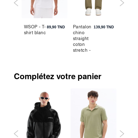
WSOP - T-
Pantalon
Polo
9,90 TND
89,90 TND
139,90 TND
shirt blanc
chino
regular
straight
coton
coton
mélang
stretch -
- kaki
marron
Complétez votre panier