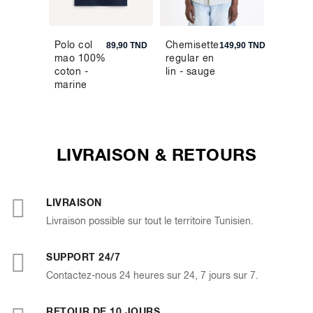
Polo col
Chemisette
Chauss
5,90 TND
89,90 TND
149,90 TND
mao 100%
regular en
hautes
coton -
lin - sauge
côte un
marine
supima
LIVRAISON & RETOURS
LIVRAISON
Livraison possible sur tout le territoire Tunisien.
SUPPORT 24/7
Contactez-nous 24 heures sur 24, 7 jours sur 7.
RETOUR DE 10 JOURS