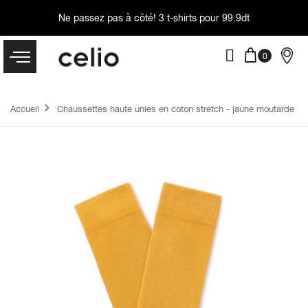
Ne passez pas à côté!
3 t-shirts pour 99.9dt
Accueil
Chaussettes haute unies en coton stretch - jaune moutarde