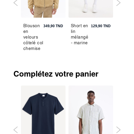
Blouson
Short en
Jean
149,90 TND
349,90 TND
129,90 TND
en
lin
C.15
velours
mélangé
straight
côtelé col
- marine
stretch
chemise
Powerf
- beige
- rinse
Complétez votre panier