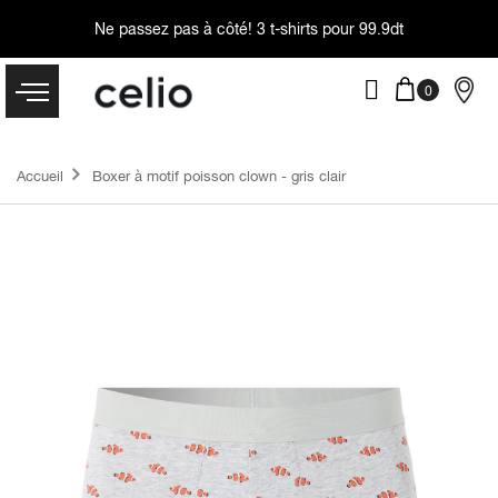
Ne passez pas à côté!
3 t-shirts pour 99.9dt
Accueil
Boxer à motif poisson clown - gris clair