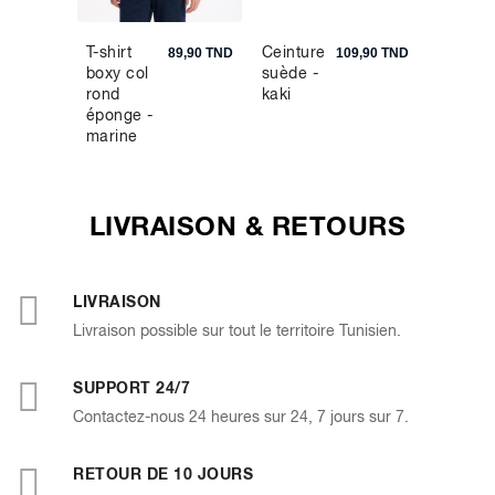
T-shirt
Ceinture
Polo pi
9,90 TND
89,90 TND
109,90 TND
boxy col
suède -
regular
rond
kaki
100%
éponge -
coton -
marine
violet
LIVRAISON & RETOURS
LIVRAISON
Livraison possible sur tout le territoire Tunisien.
SUPPORT 24/7
Contactez-nous 24 heures sur 24, 7 jours sur 7.
RETOUR DE 10 JOURS