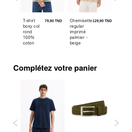
T-shirt
Chemisette
Boxer 
9,90 TND
79,90 TND
129,90 TND
boxy col
regular
coton
rond
imprimé
stretch
100%
palmier -
coton
beige
gaufré -
vert
Complétez votre panier