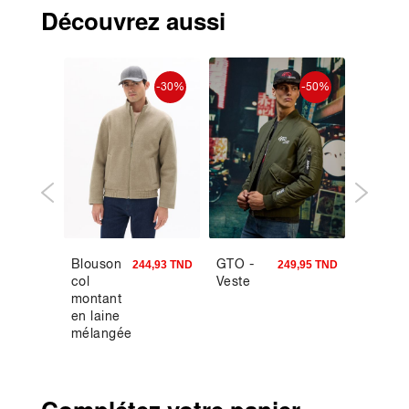
Découvrez aussi
-50%
-30%
-50%
Blouson
GTO -
Chemis
4,95 TND
244,93 TND
249,95 TND
col
Veste
regular
montant
100%
en laine
coton -
mélangée
bleu
- beige