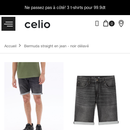
Ne passez pas à côté!
3 t-shirts pour 99.9dt
Accueil
Bermuda straight en jean - noir délavé