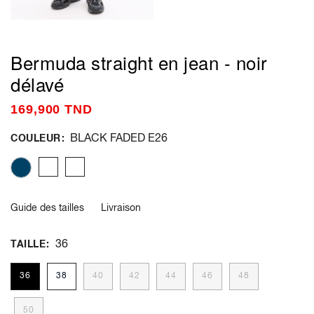
Bermuda straight en jean - noir
délavé
169,900 TND
BLACK FADED E26
COULEUR
Guide des tailles
Livraison
36
TAILLE
36
38
40
42
44
46
48
50