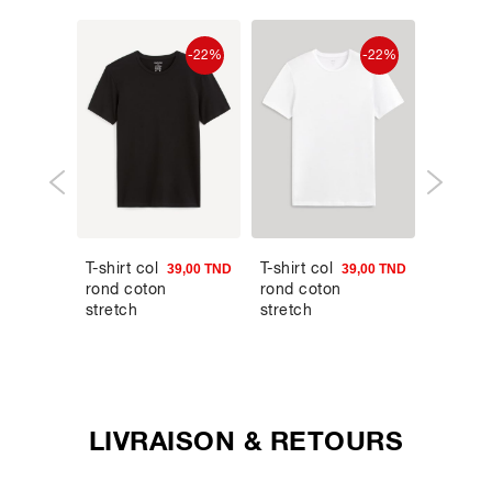
-22%
-22%
T-shirt col
T-shirt col
Boxer 
9,90 TND
39,00 TND
39,00 TND
rond coton
rond coton
coton
stretch
stretch
stretch
LIVRAISON & RETOURS