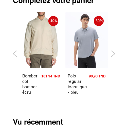
Complétez votre panier
-30%
-40%
-30%
Bomber
Polo
Polo
3,93 TND
101,94 TND
90,93 TND
col
regular
regular
bomber -
technique
100%
écru
- bleu
coton -
marine
Vu récemment